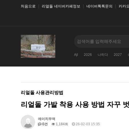
처음으로
리얼돌 네이버카페정보
네이버톡톡문의
카카
Ajl
2026
나히다
2027
리얼돌 사용관리방법
리얼돌 가발 착용 사용 방법 자꾸 
에이치무역
0건
1,184회
26-02-03 15:35