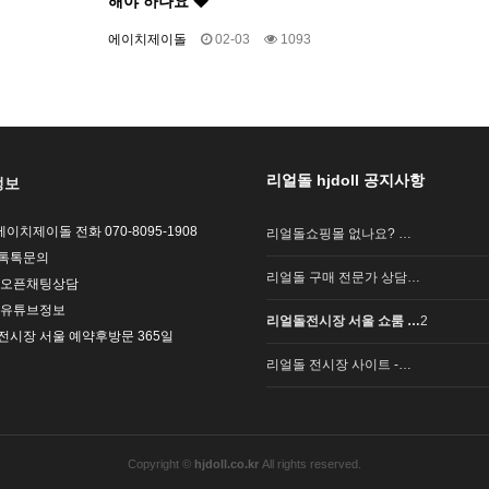
해야 하나요
에이치제이돌
02-03
1093
리얼돌 hjdoll 공지사항
정보
l 에이치제이돌 전화 070-8095-1908
리얼돌쇼핑몰 없나요? …
톡톡문의
리얼돌 구매 전문가 상담…
 오픈채팅상담
 유튜브정보
리얼돌전시장 서울 쇼룸 …
2
전시장 서울 예약후방문 365일
리얼돌 전시장 사이트 -…
Copyright ©
hjdoll.co.kr
All rights reserved.