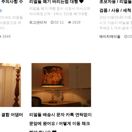
 주의사항 수
리얼돌 폐기 버리는법 대행
초보자용 / 리얼돌
리얼돌 폐기 대행 접수 신청서 자사고객
검품 / 사용 / 세척
1
자사예정고객 - 1박스 1만원 폐기대행
않으셔도 리얼돌
간단 이용안내 ​0.이
최고관리자
02-11
1919
미사용중고로 재
시고 가슴이 하늘을 
 ..
주세요 1.거의 냄새 기
1649
에이치제이돌
02
 결합 어댑터
리얼돌 배송시 문자 카톡 연락없이
문앞에 왔어요 / 어떻게 이동 체크