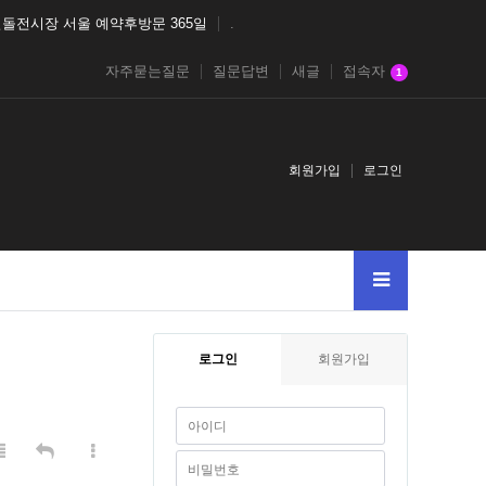
돌전시장 서울 예약후방문 365일
.
자주묻는질문
질문답변
새글
접속자
1
회원가입
로그인
로그인
회원가입