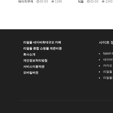
에이치무역
02-03
1185
hj돌
02-03
1243
사이트 
리얼돌 네이버최대규모 카페
리얼돌 종합 쇼핑몰 재준비중
hjdol
회사소개
네이버
개인정보처리방침
카카오
서비스이용약관
리얼돌
모바일버전
리얼돌