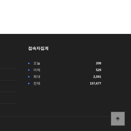
접속자집계
오늘
208
어제
529
최대
2,591
전체
157,677