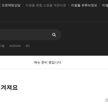
오 오픈채팅상담
리얼돌 종합 쇼핑몰 재준비중
리얼돌 유튜브정보
리얼
쉬돌
asdsada
ahj
메뉴 준비 중입니다.
벗겨져요