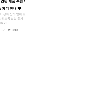
 간단 제품 수령 /
 / 폐기 안내
동시 상자 상하 앞뒤 보
향하도록 살살 옮겨
름기..
-10
1915