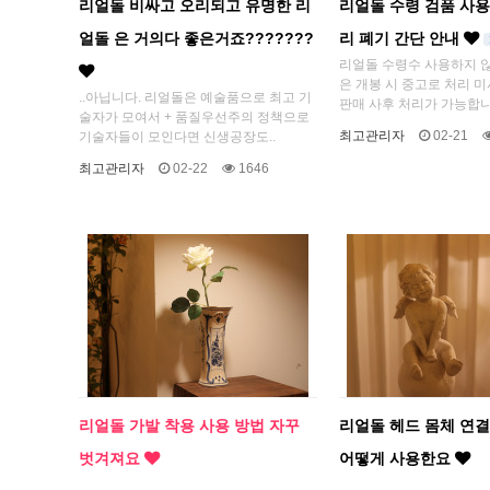
리얼돌 비싸고 오리되고 유명한 리
리얼돌 수령 검품 사용
얼돌 은 거의다 좋은거죠???????
리 폐기 간단 안내
리얼돌 수령수 사용하지 
은 개봉 시 중고로 처리 
..아닙니다. 리얼돌은 예술품으로 최고 기
판매 사후 처리가 가능합니다
술자가 모여서 + 품질우선주의 정책으로
최고관리자
02-21
기술자들이 모인다면 신생공장도..
최고관리자
02-22
1646
리얼돌 가발 착용 사용 방법 자꾸
리얼돌 헤드 몸체 연결
벗겨져요
어떻게 사용한요