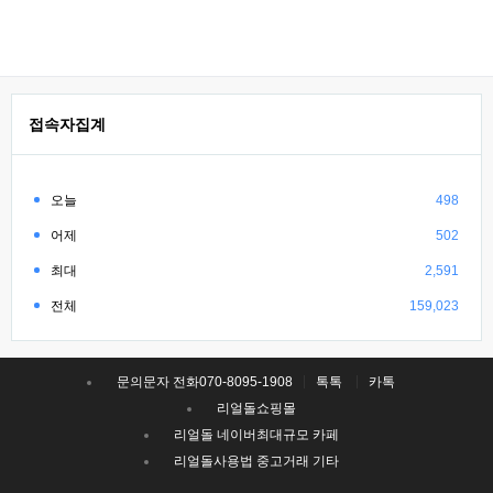
접속자집계
오늘
498
어제
502
최대
2,591
전체
159,023
문의문자 전화070-8095-1908
톡톡
카톡
리얼돌쇼핑몰
리얼돌 네이버최대규모 카페
리얼돌사용법 중고거래 기타